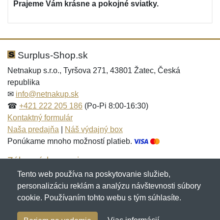
Prajeme Vám krásne a pokojné sviatky.
Surplus-Shop.sk
Netnakup s.r.o., Tyršova 271, 43801 Žatec, Česká
republika
✉
info@netnakup.sk
☎
+421 222 205 186
(Po-Pi 8:00-16:30)
Kontaktný formulár
Naša predajňa
|
Náš výdajný box
Ponúkame mnoho možností platieb.
Zákaznícky servis
Tento web používa na poskytovanie služieb,
Novinky emailom
personalizáciu reklám a analýzu návštevnosti súbory
cookie. Používaním tohto webu s tým súhlasíte.
Copyright © 2007-2026 (19 rokov s vami)
Netnakup.sk
&