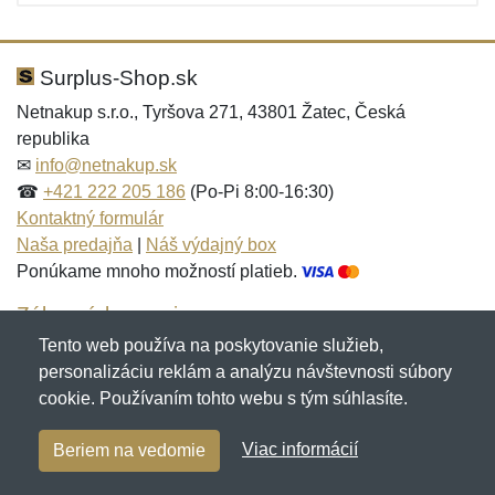
Surplus-Shop.sk
Netnakup s.r.o., Tyršova 271, 43801 Žatec, Česká
republika
✉
info@netnakup.sk
☎
+421 222 205 186
(Po-Pi 8:00-16:30)
Kontaktný formulár
Naša predajňa
|
Náš výdajný box
Ponúkame mnoho možností platieb.
Zákaznícky servis
Tento web používa na poskytovanie služieb,
Novinky emailom
personalizáciu reklám a analýzu návštevnosti súbory
cookie. Používaním tohto webu s tým súhlasíte.
Copyright © 2007-2026 (19 rokov s vami)
Netnakup.sk
&
Viac informácií
Beriem na vedomie
NetIQ
. Všetky práva vyhradené.