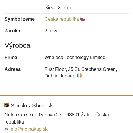
Šírka: 21 cm
Symbol zeme
Česká republika
Záruka
2 roky
Výrobca
Firma
Whaleco Technology Limited
Adresa
First Floor, 25 St. Stephens Green,
Dublin, Ireland
Nová recenzia
Nová otázka
Hodnotenie:
Meno:
*
*
Surplus-Shop.sk
Netnakup s.r.o., Tyršova 271, 43801 Žatec, Česká
republika
Meno:
E-mail:
*
*
✉
info@netnakup.sk