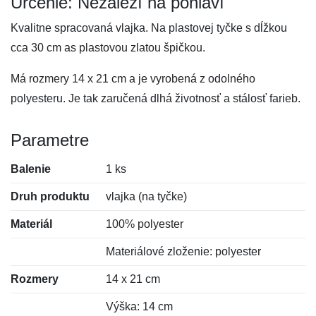
Určenie: Nezáleží na pohlaví
Kvalitne spracovaná vlajka. Na plastovej tyčke s dĺžkou
cca 30 cm as plastovou zlatou špičkou.
Má rozmery 14 x 21 cm a je vyrobená z odolného
polyesteru. Je tak zaručená dlhá životnosť a stálosť farieb.
Parametre
Balenie
1 ks
Druh produktu
vlajka (na tyčke)
Materiál
100% polyester
Materiálové zloženie: polyester
Rozmery
14 x 21 cm
Výška: 14 cm