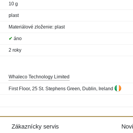
10 g
plast
Materiálové zloženie: plast
✔
áno
2 roky
Whaleco Technology Limited
First Floor, 25 St. Stephens Green, Dublin, Ireland
Meno:
E-mail:
*
*
E-mail:
*
Zákaznícky servis
Nov