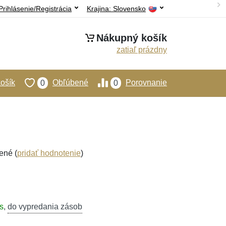
Prihlásenie/Registrácia
Krajina:
Slovensko
Nákupný košík
zatiaľ prázdny
ošík
Obľúbené
Porovnanie
0
0
ené (
pridať hodnotenie
)
s
,
do vypredania zásob