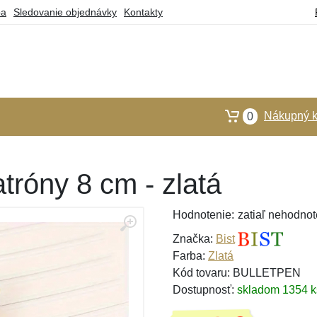
ba
Sledovanie objednávky
Kontakty
Nákupný k
0
tróny 8 cm - zlatá
Hodnotenie:
zatiaľ nehodnot
Značka:
Bist
Farba:
Zlatá
Kód tovaru: BULLETPEN
Dostupnosť:
skladom 1354 k