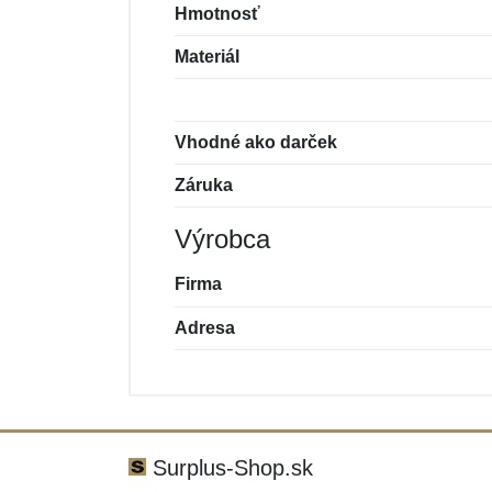
Hmotnosť
Materiál
Vhodné ako darček
Záruka
Výrobca
Firma
Adresa
Nová recenzia
Nová otázka
Hodnotenie:
Meno:
*
*
Surplus-Shop.sk