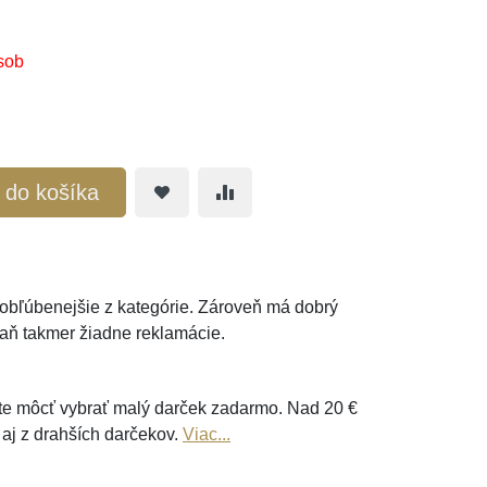
sob
ť do košíka
ajobľúbenejšie z kategórie. Zároveň má dobrý
aň takmer žiadne reklamácie.
e môcť vybrať malý darček zadarmo. Nad 20 €
 aj z drahších darčekov.
Viac...