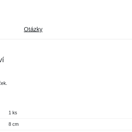
Otázky
ví
ček.
1 ks
8 cm