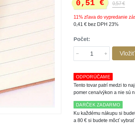
0,51 €
0,57 €
11% zľava do vypredanie zá
0,41 € bez DPH 23%
Počet:
Vloži
ODPORÚČAME
Tento tovar patrí medzi to n
pomer cena/výkon a nie sú n
DARČEK ZADARMO
Ku každému nákupu si budet
a 80 € si budete môcť vybrať