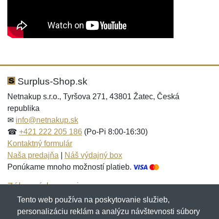
Nová recenzia
Nová otázka
Hodnotenie:
Meno:
*
*
Surplus-Shop.sk
Netnakup s.r.o., Tyršova 271, 43801 Žatec, Česká
republika
Meno:
E-mail:
*
*
✉
info@netnakup.sk
☎
+421 222 205 186
(Po-Pi 8:00-16:30)
Kontaktný formulár
Naša predajňa
|
Náš výdajný box
E-mail:
*
Ponúkame mnoho možností platieb.
Správa
*
Zákaznícky servis
Tento web používa na poskytovanie služieb,
Novinky emailom
personalizáciu reklám a analýzu návštevnosti súbory
Správa
*