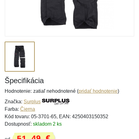
Špecifikácia
Hodnotenie:
zatiaľ nehodnotené (
pridať hodnotenie
)
Značka:
Surplus
Farba:
Čierna
Kód tovaru: 05-3701-65, EAN: 4250403150352
Dostupnosť:
skladom 2 ks
51,49 €