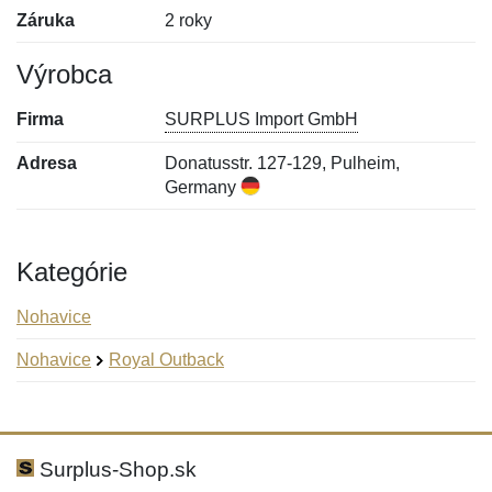
Záruka
2 roky
Výrobca
Firma
SURPLUS Import GmbH
Adresa
Donatusstr. 127-129, Pulheim,
Germany
Kategórie
Nohavice
Nohavice
Royal Outback
Nová recenzia
Nová otázka
Hodnotenie:
Meno:
*
*
Surplus-Shop.sk