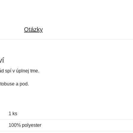
Otázky
ví
d spí v úplnej tme.
utobuse a pod.
1 ks
100% polyester