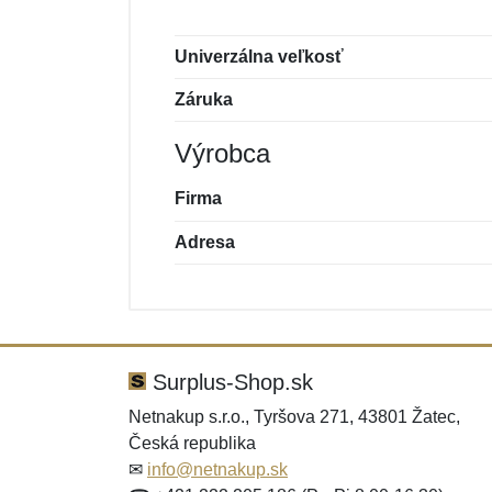
Univerzálna veľkosť
Záruka
Výrobca
Firma
Adresa
Nová recenzia
Nová otázka
Hodnotenie:
Meno:
*
*
Surplus-Shop.sk
Netnakup s.r.o., Tyršova 271, 43801 Žatec,
Česká republika
Správa
Správa
*
*
✉
info@netnakup.sk