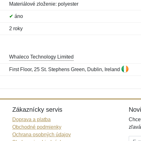
Materiálové zloženie: polyester
✔
áno
2 roky
Whaleco Technology Limited
First Floor, 25 St. Stephens Green, Dublin, Ireland
Meno:
E-mail:
*
*
E-mail:
*
Zákaznícky servis
Nov
Doprava a platba
Chcet
Obchodné podmienky
zľavá
Ochrana osobných údajov
E-mai