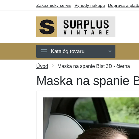
Zákaznícky servis
Výhody nákupu
Doprava a plat
Katalóg tovaru
Bundy
Úvod
Maska na spanie Bist 3D - čierna
Košele
Maska na spanie Bi
Kraťasy a 3/4
Nohavice
Tričká
Darčekové poukazy
Výpredaj