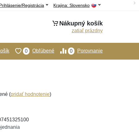
Prihlásenie/Registrácia
Krajina:
Slovensko
Nákupný košík
zatiaľ prázdny
ošík
Obľúbené
Porovnanie
0
0
ené (
pridať hodnotenie
)
907451325100
bjednania