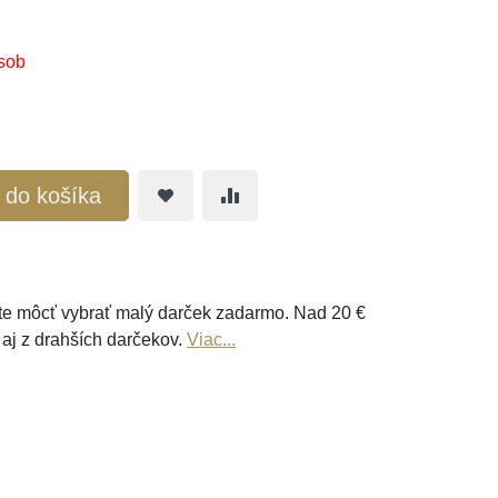
sob
ť do košíka
e môcť vybrať malý darček zadarmo. Nad 20 €
 aj z drahších darčekov.
Viac...