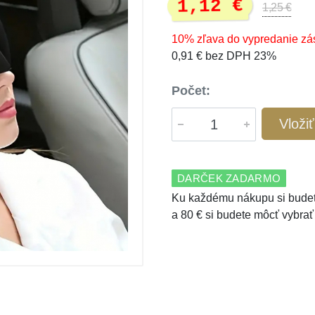
1,12 €
1,25 €
10% zľava do vypredanie zá
0,91 € bez DPH 23%
Počet:
Vloži
DARČEK ZADARMO
Ku každému nákupu si budet
a 80 € si budete môcť vybrať