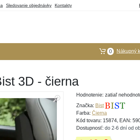
ba
Sledovanie objednávky
Kontakty
Nákupný k
0
st 3D - čierna
Hodnotenie:
zatiaľ nehodnot
Značka:
Bist
Farba:
Čierna
Kód tovaru: 15874, EAN: 5
Dostupnosť:
do 2-6 dní od o