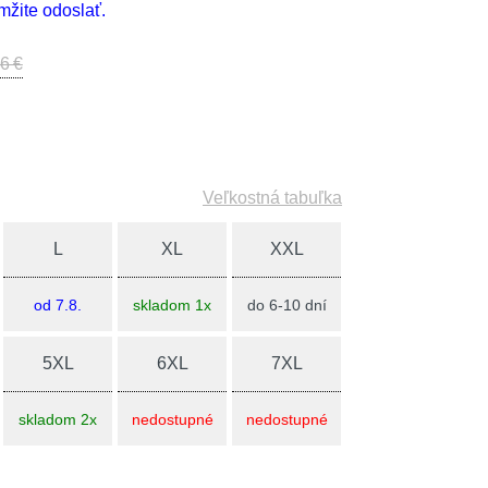
žite odoslať.
6 €
Veľkostná tabuľka
L
XL
XXL
od 7.8.
skladom 1x
do 6-10 dní
5XL
6XL
7XL
skladom 2x
nedostupné
nedostupné