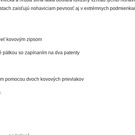
stach zaisťujú nohaviciam pevnosť aj v extrémnych podmienka
rieť kovovým zipsom
té pätkou so zapínaním na dva patenty
aním pomocou dvoch kovových prievlakov
s