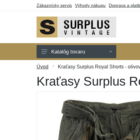
Zákaznícky servis
Výhody nákupu
Doprava a plat
Katalóg tovaru
Bundy
Úvod
Kraťasy Surplus Royal Shorts - olivo
Košele
Kraťasy Surplus Ro
Kraťasy a 3/4
Nohavice
Tričká
Darčekové poukazy
Výpredaj