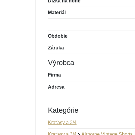
Dĺžka na nohe
Materiál
Obdobie
Záruka
Výrobca
Firma
Adresa
Kategórie
Kraťasy a 3/4
Kraťasy a 3/4
Airborne Vintage Shorts