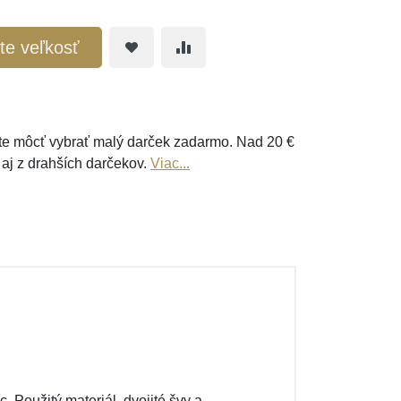
te veľkosť
e môcť vybrať malý darček zadarmo. Nad 20 €
 aj z drahších darčekov.
Viac...
 Použitý materiál, dvojité švy a