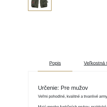
Popis
Veľkostná 
Určenie: Pre mužov
Veľmi pohodlné, kvalitné a trvanlivé ar
Majú mnoho funkčných prvkov, praktické v