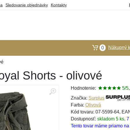
ba
Sledovanie objednávky
Kontakty
Nákupný k
0
vé
yal Shorts - olivové
Hodnotenie:
5/5
Značka:
Surplus
Farba:
Olivová
Kód tovaru: 07-5599-64, E
Dostupnosť:
skladom 5 ks,
7
Tento tovar máme priamo na s