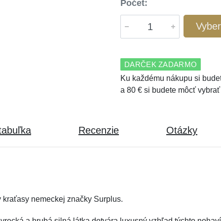
Počet:
Vyber
DARČEK ZADARMO
Ku každému nákupu si budet
a 80 € si budete môcť vybrať
tabuľka
Recenzie
Otázky
my kraťasy nemeckej značky Surplus.
recká a hrubá silná látka dotvára luxusný vzhľad týchto nohavíc.