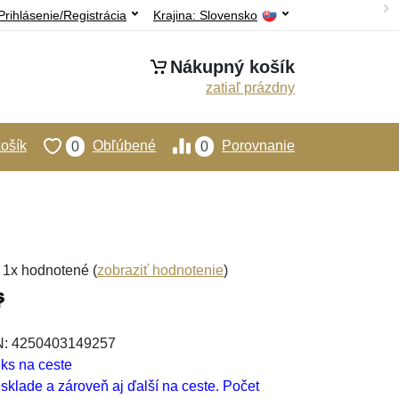
Prihlásenie/Registrácia
Krajina:
Slovensko
Nákupný košík
zatiaľ prázdny
ošík
Obľúbené
Porovnanie
0
0
, 1x hodnotené (
zobraziť hodnotenie
)
AN: 4250403149257
 ks na ceste
klade a zároveň aj ďalší na ceste. Počet