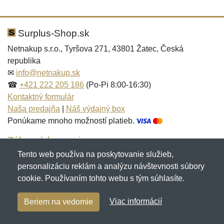
Nová recenzia
Nová otázka
Hodnotenie:
Meno:
*
*
Surplus-Shop.sk
Netnakup s.r.o., Tyršova 271, 43801 Žatec, Česká
republika
Meno:
E-mail:
*
*
✉
info@netnakup.sk
☎
+421 222 205 186
(Po-Pi 8:00-16:30)
Kontaktný formulár
Naša predajňa
|
Náš výdajný box
E-mail:
*
Ponúkame mnoho možností platieb.
Správa
*
Zákaznícky servis
Tento web používa na poskytovanie služieb,
Novinky emailom
personalizáciu reklám a analýzu návštevnosti súbory
Správa
*
cookie. Používaním tohto webu s tým súhlasíte.
Copyright © 2007-2026 (19 rokov s vami)
Netnakup.sk
&
Viac informácií
Beriem na vedomie
NetIQ
. Všetky práva vyhradené.
Pridať