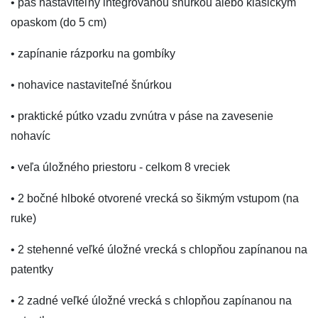
• pás nastaviteľný integrovanou šnúrkou alebo klasickým
opaskom (do 5 cm)
• zapínanie rázporku na gombíky
• nohavice nastaviteľné šnúrkou
• praktické pútko vzadu zvnútra v páse na zavesenie
nohavíc
• veľa úložného priestoru - celkom 8 vreciek
• 2 bočné hlboké otvorené vrecká so šikmým vstupom (na
ruke)
• 2 stehenné veľké úložné vrecká s chlopňou zapínanou na
patentky
• 2 zadné veľké úložné vrecká s chlopňou zapínanou na