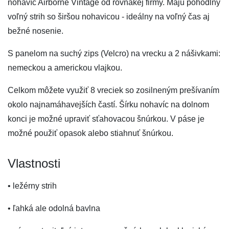
nohavíc Airborne Vintage od rovnakej firmy. Majú pohodlný
voľný strih so širšou nohavicou - ideálny na voľný čas aj
bežné nosenie.
S panelom na suchý zips (Velcro) na vrecku a 2 nášivkami:
nemeckou a americkou vlajkou.
Celkom môžete využiť 8 vreciek so zosilneným prešívaním
okolo najnamáhavejších častí. Šírku nohavíc na dolnom
konci je možné upraviť sťahovacou šnúrkou. V páse je
možné použiť opasok alebo stiahnuť šnúrkou.
Vlastnosti
• ležérny strih
• ľahká ale odolná bavlna