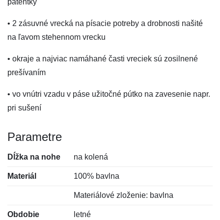
patentky
• 2 zásuvné vrecká na písacie potreby a drobnosti našité
na ľavom stehennom vrecku
• okraje a najviac namáhané časti vreciek sú zosilnené
prešívaním
• vo vnútri vzadu v páse užitočné pútko na zavesenie napr.
pri sušení
Parametre
Dĺžka na nohe
na kolená
Materiál
100% bavlna
Materiálové zloženie: bavlna
Obdobie
letné