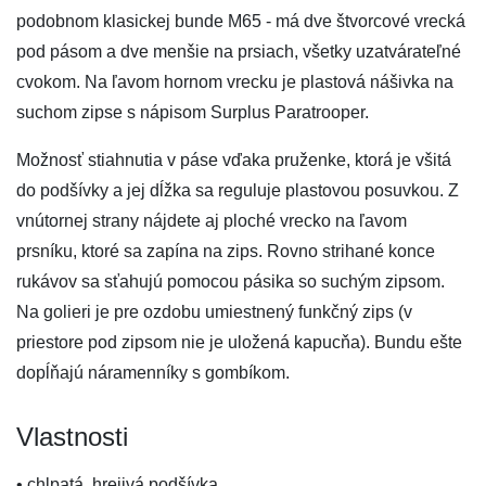
podobnom klasickej bunde M65 - má dve štvorcové vrecká
pod pásom a dve menšie na prsiach, všetky uzatvárateľné
cvokom. Na ľavom hornom vrecku je plastová nášivka na
suchom zipse s nápisom Surplus Paratrooper.
Možnosť stiahnutia v páse vďaka pruženke, ktorá je všitá
do podšívky a jej dĺžka sa reguluje plastovou posuvkou. Z
vnútornej strany nájdete aj ploché vrecko na ľavom
prsníku, ktoré sa zapína na zips. Rovno strihané konce
rukávov sa sťahujú pomocou pásika so suchým zipsom.
Na golieri je pre ozdobu umiestnený funkčný zips (v
priestore pod zipsom nie je uložená kapucňa). Bundu ešte
dopĺňajú náramenníky s gombíkom.
Vlastnosti
• chlpatá, hrejivá podšívka