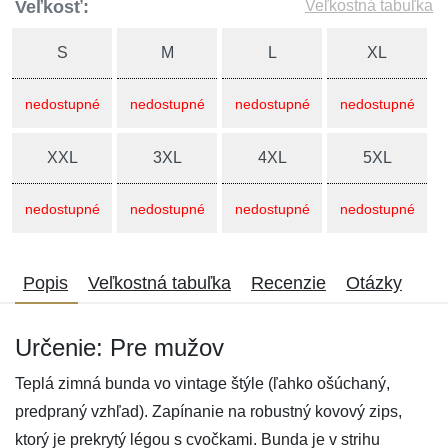
Veľkosť:
Veľkostná tabuľka
S
M
L
XL
nedostupné
nedostupné
nedostupné
nedostupné
XXL
3XL
4XL
5XL
nedostupné
nedostupné
nedostupné
nedostupné
Popis
Veľkostná tabuľka
Recenzie
Otázky
Určenie: Pre mužov
Teplá zimná bunda vo vintage štýle (ľahko ošúchaný,
predpraný vzhľad). Zapínanie na robustný kovový zips,
ktorý je prekrytý légou s cvočkami. Bunda je v strihu