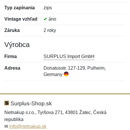
Typ zapínania
zips
Vintage vzhľad
✔
áno
Záruka
2 roky
Výrobca
Firma
SURPLUS Import GmbH
Adresa
Donatusstr. 127-129, Pulheim,
Germany
Nová recenzia
Nová otázka
Hodnotenie:
Meno:
*
*
Surplus-Shop.sk
Netnakup s.r.o., Tyršova 271, 43801 Žatec, Česká
republika
Meno:
E-mail:
*
*
✉
info@netnakup.sk